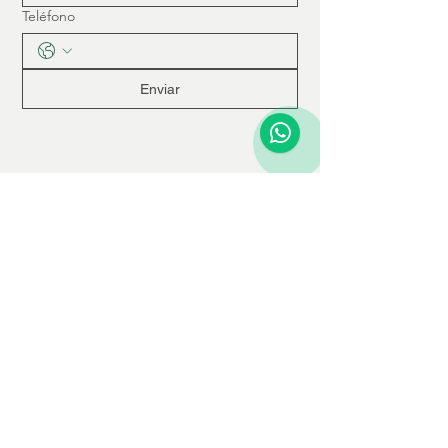
Teléfono
Enviar
Dirección
Tecoyotitla 364, Ciudad de México,
Mexico, 01050
Teléfono
55 8579 8644
Email
info@aprendiser.org